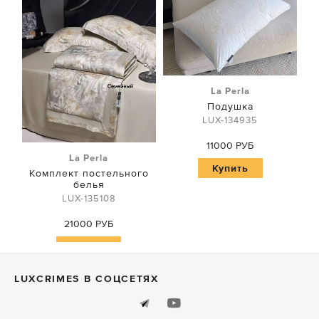
La Perla
Подушка
LUX-134935
11000 РУБ
La Perla
Купить
Комплект постельного
белья
LUX-135108
21000 РУБ
Купить
LUXСRIMES В СОЦСЕТЯХ