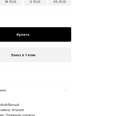
M RUS
S RUS
XS RUS
Купить
Заказ в 1 клик
тики
лубой/Белый
зайна: Италия
ие: Пляжная одежда