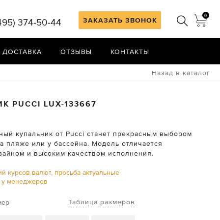
0
ЗАКАЗАТЬ ЗВОНОК
495) 374-50-44
 ДОСТАВКА
ОТЗЫВЫ
КОНТАКТЫ
Назад в каталог
ИК PUCCI
LUX-133667
тный купальник от Pucci станет прекрасным выбором
а пляже или у бассейна. Модель отличается
зайном и высоким качеством исполнения.
ий курсов валют, просьба актуальные
ь у менеджеров
Таблица размеров
мер