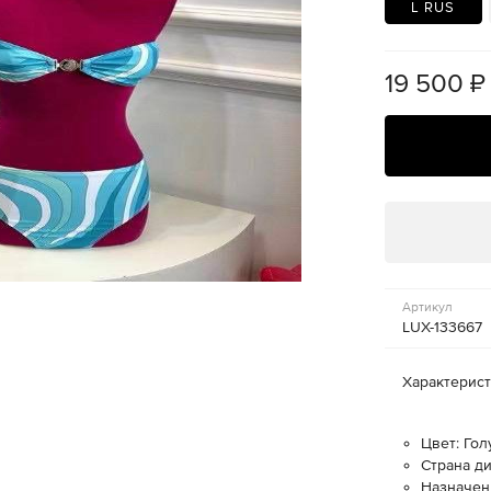
L RUS
19 500
₽
Артикул
LUX-133667
Характерис
Цвет: Го
Страна ди
Назначен