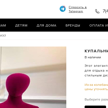
Спросить в
7(
Telegram
НАМ
ДЕТЯМ
ДЛЯ ДОМА
БРЕНДЫ
ОПЛАТА И
ucci
КУПАЛЬН
В наличии
Этот элеган
для отдыха н
стильным ди
Из-за колебан
цены уточнят
Выберите раз