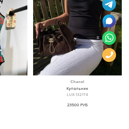
Chanel
Купальник
LUX-132174
23500 РУБ