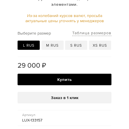
элементами.
Из-за колебаний курсов валют, просьба
актуальные цены уточнять у менеджеров
Таблица размеров
Выберите размер
L RUS
M RUS
S RUS
XS RUS
29 000
₽
Купить
Заказ в 1 клик
Артикул
LUX-133157