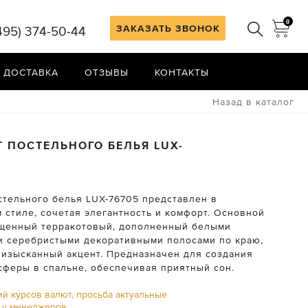
0
ЗАКАЗАТЬ ЗВОНОК
495) 374-50-44
 ДОСТАВКА
ОТЗЫВЫ
КОНТАКТЫ
Назад в каталог
Т ПОСТЕЛЬНОГО БЕЛЬЯ
LUX-
стельного белья LUX-76705 представлен в
 стиле, сочетая элегантность и комфорт. Основной
щенный терракотовый, дополненный белыми
и серебристыми декоративными полосами по краю,
изысканный акцент. Предназначен для создания
сферы в спальне, обеспечивая приятный сон.
ий курсов валют, просьба актуальные
ь у менеджеров