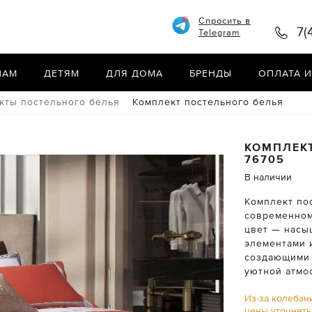
Спросить в
7(
Telegram
НАМ
ДЕТЯМ
ДЛЯ ДОМА
БРЕНДЫ
ОПЛАТА И
кты постельного белья
Комплект постельного белья
КОМПЛЕК
76705
В наличии
Комплект по
современном
цвет — насы
элементами 
создающими 
уютной атмо
Из-за колебан
цены уточнят