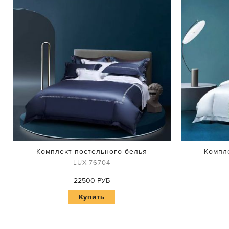
Комплект постельного белья
Компл
LUX-76704
22500 РУБ
Купить