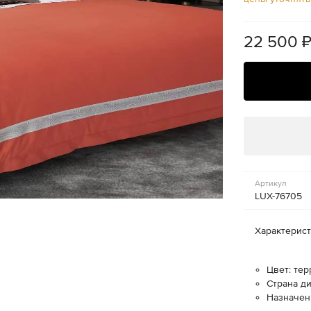
22 500
Артикул
LUX-76705
Характерис
Цвет: те
Страна ди
Назначен