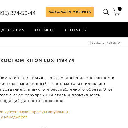
0
ЗАКАЗАТЬ ЗВОНОК
495) 374-50-44
 ДОСТАВКА
ОТЗЫВЫ
КОНТАКТЫ
Назад в каталог
 КОСТЮМ
KITON
LUX-119474
тюм Kiton LUX-119474 — это воплощение элегантности
 Костюм, выполненный в светлых тонах, идеально
 создания стильного и расслабленного образа. Этот
ает в себе безупречный стиль и практичность,
дходящий для летнего сезона.
ий курсов валют, просьба актуальные
ь у менеджеров