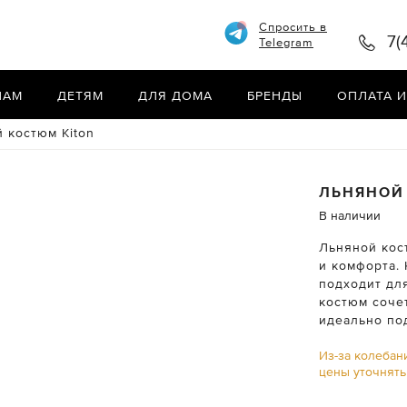
Спросить в
7(
Telegram
НАМ
ДЕТЯМ
ДЛЯ ДОМА
БРЕНДЫ
ОПЛАТА И
 костюм Kiton
ЛЬНЯНОЙ
В наличии
Льняной кос
и комфорта.
подходит для
костюм сочет
идеально по
Из-за колебан
цены уточнят