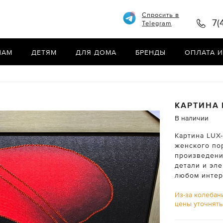
Спросить в
7(
Telegram
НАМ
ДЕТЯМ
ДЛЯ ДОМА
БРЕНДЫ
ОПЛАТА И
КАРТИНА
В наличии
Картина LUX
женского по
произведени
детали и эле
любом интер
Из-за колебан
цены уточнят