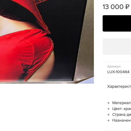
13 000
₽
Артикул
LUX-100464
Характерис
Материал:
Цвет: кр
Страна ди
Назначен