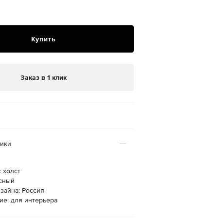
Купить
Заказ в 1 клик
тики
 холст
асный
зайна: Россия
ие: для интерьера