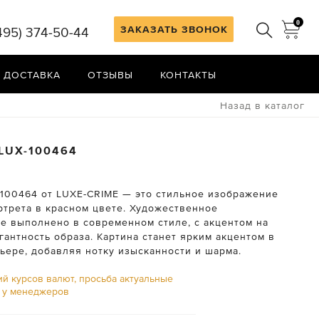
0
ЗАКАЗАТЬ ЗВОНОК
495) 374-50-44
 ДОСТАВКА
ОТЗЫВЫ
КОНТАКТЫ
Назад в каталог
LUX-100464
-100464 от LUXE-CRIME — это стильное изображение
ртрета в красном цвете. Художественное
е выполнено в современном стиле, с акцентом на
гантность образа. Картина станет ярким акцентом в
ьере, добавляя нотку изысканности и шарма.
ий курсов валют, просьба актуальные
ь у менеджеров