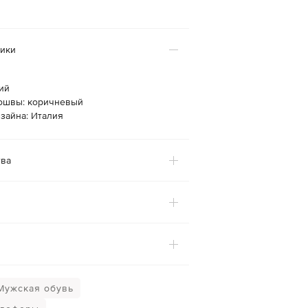
тики
ий
ошвы: коричневый
зайна: Италия
ва
Мужская обувь