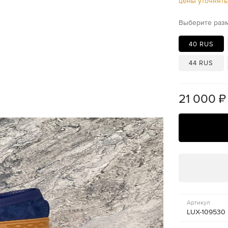
цены уточнят
Выберите раз
40 RUS
44 RUS
21 000
₽
Артикул
LUX-109530