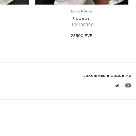
Loro Piana
Лоферы
LUX-108360
23500 РУБ
LUXСRIMES В СОЦСЕТЯХ