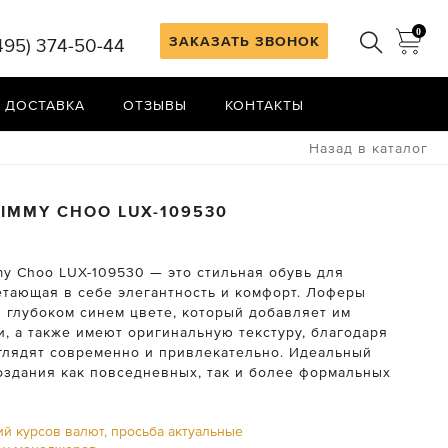
0
ЗАКАЗАТЬ ЗВОНОК
495) 374-50-44
 ДОСТАВКА
ОТЗЫВЫ
КОНТАКТЫ
Назад в каталог
JIMMY CHOO
LUX-109530
y Choo LUX-109530 — это стильная обувь для
етающая в себе элегантность и комфорт. Лоферы
 глубоком синем цвете, который добавляет им
и, а также имеют оригинальную текстуру, благодаря
глядят современно и привлекательно. Идеальный
оздания как повседневных, так и более формальных
ий курсов валют, просьба актуальные