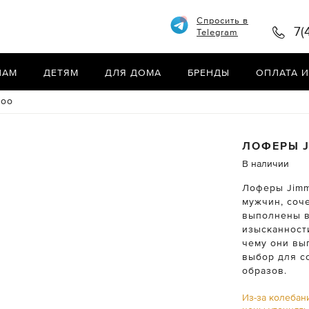
Спросить в
7(
Telegram
НАМ
ДЕТЯМ
ДЛЯ ДОМА
БРЕНДЫ
ОПЛАТА И
hoo
ЛОФЕРЫ
В наличии
Лоферы Jimm
мужчин, соч
выполнены в
изысканност
чему они вы
выбор для с
образов.
Из-за колебан