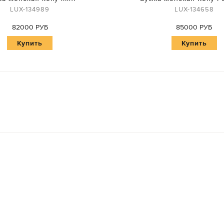
LUX-134989
LUX-134658
82000 РУБ
85000 РУБ
Купить
Купить