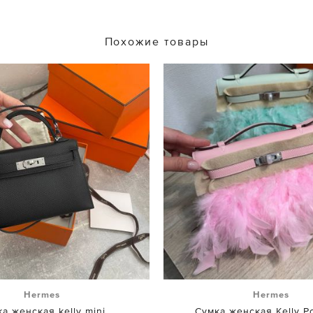
Похожие товары
Hermes
Hermes
а женская kelly mini
Сумка женская Kelly P