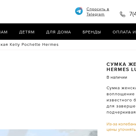
Спросить в
7(
Telegram
НАМ
ДЕТЯМ
ДЛЯ ДОМА
БРЕНДЫ
ОПЛАТА И
кая Kelly Pochette Hermes
СУМКА ЖЕ
HERMES
L
В наличии
Сумка женска
воплощение 
известного 
для заверше
подчеркивая
Из-за колебан
цены уточнят