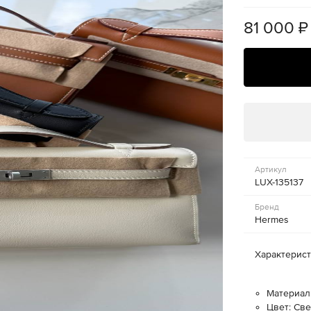
81 000
₽
Артикул
LUX-135137
Бренд
Hermes
Характерис
Материал
Цвет: Св