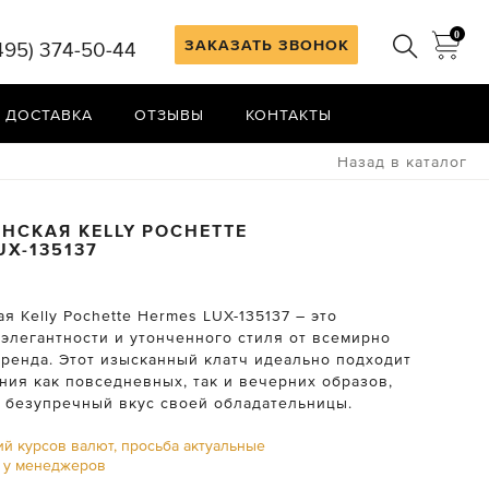
0
ЗАКАЗАТЬ ЗВОНОК
495) 374-50-44
 ДОСТАВКА
ОТЗЫВЫ
КОНТАКТЫ
Назад в каталог
НСКАЯ KELLY POCHETTE
UX-135137
я Kelly Pochette Hermes LUX-135137 – это
элегантности и утонченного стиля от всемирно
бренда. Этот изысканный клатч идеально подходит
ния как повседневных, так и вечерних образов,
 безупречный вкус своей обладательницы.
ий курсов валют, просьба актуальные
ь у менеджеров