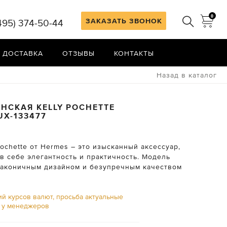
0
ЗАКАЗАТЬ ЗВОНОК
495) 374-50-44
 ДОСТАВКА
ОТЗЫВЫ
КОНТАКТЫ
Назад в каталог
НСКАЯ KELLY POCHETTE
UX-133477
Pochette от Hermes – это изысканный аксессуар,
в себе элегантность и практичность. Модель
лаконичным дизайном и безупречным качеством
ий курсов валют, просьба актуальные
ь у менеджеров