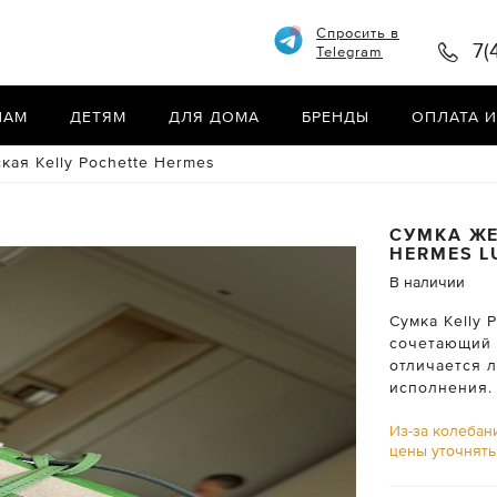
Спросить в
7(
Telegram
НАМ
ДЕТЯМ
ДЛЯ ДОМА
БРЕНДЫ
ОПЛАТА И
кая Kelly Pochette Hermes
СУМКА ЖЕ
HERMES
L
В наличии
Сумка Kelly 
сочетающий 
отличается 
исполнения.
Из-за колебан
цены уточнят