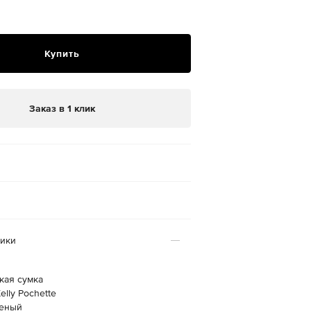
₽
Купить
Заказ в 1 клик
тики
кая сумка
elly Pochette
леный