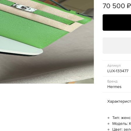
70 500
Артикул
LUX-133477
Бренд
Hermes
Характерис
Тип: женс
Модель: K
Цвет: зе