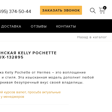
0
ЗАКАЗАТЬ ЗВОНОК
495) 374-50-44
 ДОСТАВКА
ОТЗЫВЫ
КОНТАКТЫ
Назад в каталог
НСКАЯ KELLY POCHETTE
UX-132895
а Kelly Pochette от Hermes – это воплощение
и и стиля. Эта изысканная модель дополнит любой
еркивая безупречный вкус своей владелицы.
ий курсов валют, просьба актуальные
ь у менеджеров
₽