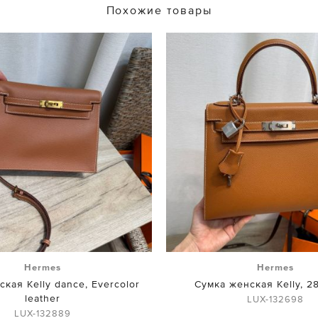
Похожие товары
Hermes
Hermes
кая Kelly dance, Evercolor
Сумка женская Kelly, 2
leather
LUX-132698
LUX-132889