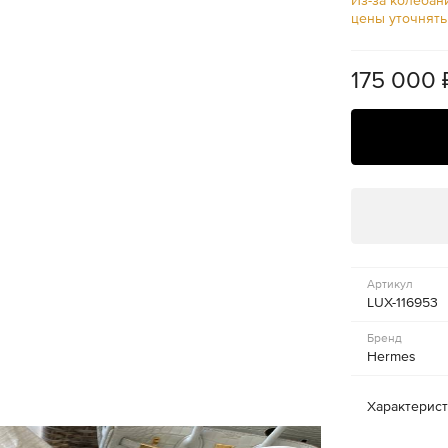
Из-за колебан
цены уточнят
175 000
Артикул
LUX-116953
Бренд
Hermes
Характерис