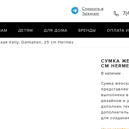
Спросить в
7(
Telegram
НАМ
ДЕТЯМ
ДЛЯ ДОМА
БРЕНДЫ
ОПЛАТА И
кая Kelly, Dalmatien, 25 cm Hermes
СУМКА ЖЕ
CM
HERM
В наличии
Сумка женска
представляе
выполнена в
дизайном и 
дополнен те
дополнитель
для создания