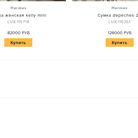
Hermes
Hermes
а женская kelly mini
Сумка depeches 
LUX-115714
LUX-115351
82000 РУБ
126000 РУБ
Купить
Купить