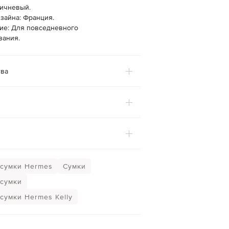
ричневый.
зайна: Франция.
ие: Для повседневного
вания.
ва
сумки Hermes
Сумки
сумки
сумки Hermes Kelly