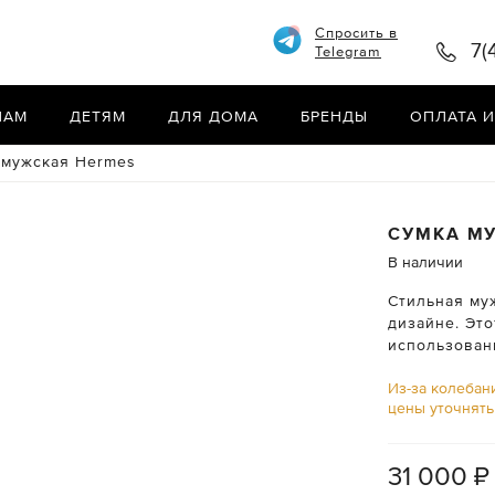
Спросить в
7(
Telegram
НАМ
ДЕТЯМ
ДЛЯ ДОМА
БРЕНДЫ
ОПЛАТА И
 мужская Hermes
СУМКА М
В наличии
Стильная му
дизайне. Эт
использовани
Из-за колебан
цены уточнят
31 000
₽