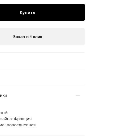
Купить
Заказ в 1 клик
тики
рный
изайна: Франция
ие: повседневная