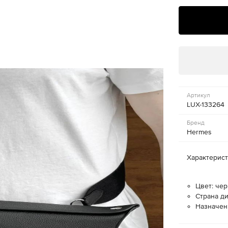
Артикул
LUX-133264
Бренд
Hermes
Характерис
Цвет: че
Страна д
Назначен