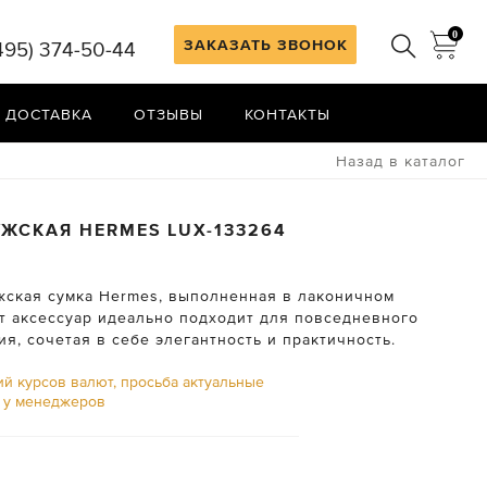
0
ЗАКАЗАТЬ ЗВОНОК
495) 374-50-44
 ДОСТАВКА
ОТЗЫВЫ
КОНТАКТЫ
Назад в каталог
УЖСКАЯ
HERMES
LUX-133264
жская сумка Hermes, выполненная в лаконичном
от аксессуар идеально подходит для повседневного
я, сочетая в себе элегантность и практичность.
ий курсов валют, просьба актуальные
ь у менеджеров