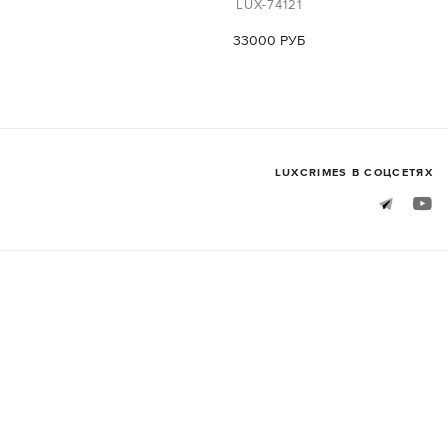
LUX-74121
33000 РУБ
LUXСRIMES В СОЦСЕТЯХ