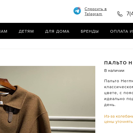
Спросить в
7(
Telegram
НАМ
ДЕТЯМ
ДЛЯ ДОМА
БРЕНДЫ
ОПЛАТА И
ПАЛЬТО
H
В наличии
Пальто Herm
классическо
цвете, с поя
идеально по
день.
Из-за колебан
цены уточнят