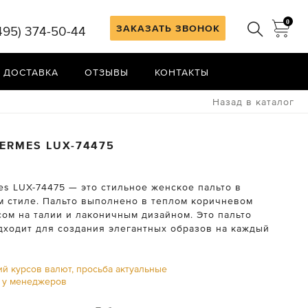
0
ЗАКАЗАТЬ ЗВОНОК
495) 374-50-44
 ДОСТАВКА
ОТЗЫВЫ
КОНТАКТЫ
Назад в каталог
ERMES
LUX-74475
es LUX-74475 — это стильное женское пальто в
м стиле. Пальто выполнено в теплом коричневом
сом на талии и лаконичным дизайном. Это пальто
дходит для создания элегантных образов на каждый
ий курсов валют, просьба актуальные
ь у менеджеров