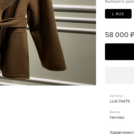
Выберите раз
L RUS
58 000
Артикул
LUX-74475
Бренд
Hermes
Характерис