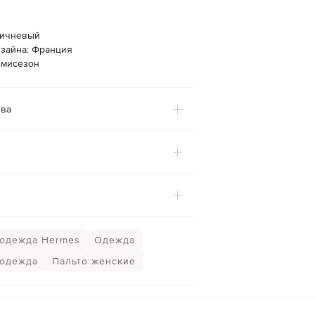
ричневый
изайна: Франция
емисезон
ва
одежда Hermes
Одежда
 одежда
Пальто женские