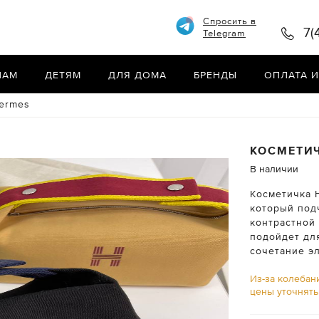
Спросить в
7(
Telegram
НАМ
ДЕТЯМ
ДЛЯ ДОМА
БРЕНДЫ
ОПЛАТА И
ermes
КОСМЕТИ
В наличии
Косметичка 
который под
контрастной
подойдет дл
сочетание эл
Из-за колебан
цены уточнят