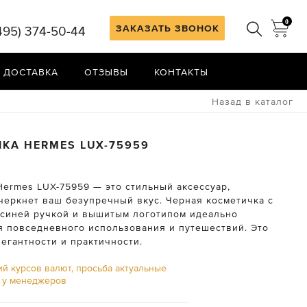
0
ЗАКАЗАТЬ ЗВОНОК
495) 374-50-44
 ДОСТАВКА
ОТЗЫВЫ
КОНТАКТЫ
Назад в каталог
ЧКА
HERMES
LUX-75959
Hermes LUX-75959 — это стильный аксессуар,
черкнет ваш безупречный вкус. Черная косметичка с
 синей ручкой и вышитым логотипом идеально
я повседневного использования и путешествий. Это
егантности и практичности.
ий курсов валют, просьба актуальные
ь у менеджеров