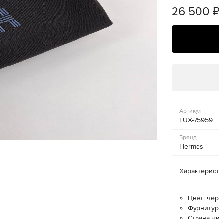
26 500
Артикул
LUX-75959
Бренд
Hermes
Характерис
Цвет: че
Фурнитура
Страна д