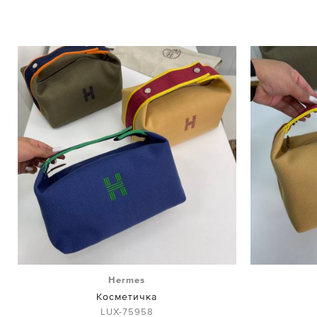
Hermes
Косметичка
LUX-75958