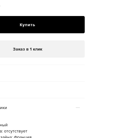
₽
Купить
Заказ в 1 клик
тики
рный
: отсутствует
изайна: Франция