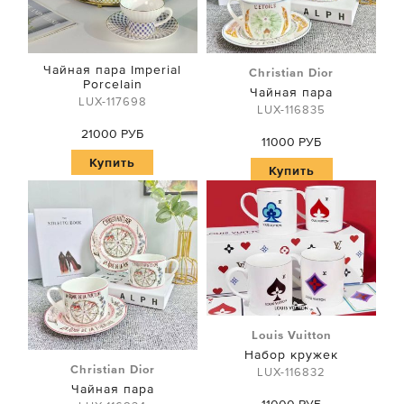
Чайная пара Imperial
Christian Dior
Porсelain
Чайная пара
LUX-117698
LUX-116835
21000 РУБ
11000 РУБ
Купить
Купить
Louis Vuitton
Набор кружек
Christian Dior
LUX-116832
Чайная пара