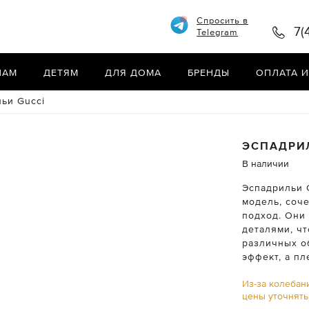
Спросить в
7(
Telegram
НАМ
ДЕТЯМ
ДЛЯ ДОМА
БРЕНДЫ
ОПЛАТА И
ьи Gucci
ЭСПАДРИ
В наличии
Эспадрильи 
модель, соч
подход. Они
деталями, ч
различных о
эффект, а пл
Из-за колебан
цены уточнят