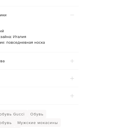
тики
ий
зайна: Италия
ие: повседневная носка
ва
обувь Gucci
Обувь
обувь
Мужские мокасины