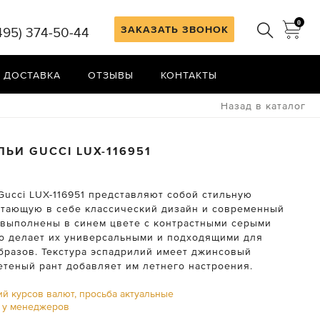
0
ЗАКАЗАТЬ ЗВОНОК
495) 374-50-44
 ДОСТАВКА
ОТЗЫВЫ
КОНТАКТЫ
Назад в каталог
ЛЬИ
GUCCI
LUX-116951
Gucci LUX-116951 представляют собой стильную
етающую в себе классический дизайн и современный
 выполнены в синем цвете с контрастными серыми
то делает их универсальными и подходящими для
бразов. Текстура эспадрилий имеет джинсовый
етеный рант добавляет им летнего настроения.
ий курсов валют, просьба актуальные
ь у менеджеров