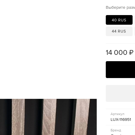
Выберите раз
40 RUS
44 RUS
14 000
₽
Артикул
LUX-116951
Бренд