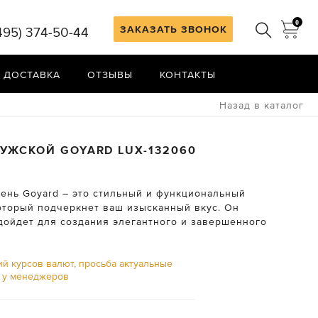
0
ЗАКАЗАТЬ ЗВОНОК
495) 374-50-44
 ДОСТАВКА
ОТЗЫВЫ
КОНТАКТЫ
Назад в каталог
МУЖСКОЙ
GOYARD
LUX-132060
ень Goyard – это стильный и функциональный
который подчеркнет ваш изысканный вкус. Он
дойдет для создания элегантного и завершенного
ий курсов валют, просьба актуальные
ь у менеджеров