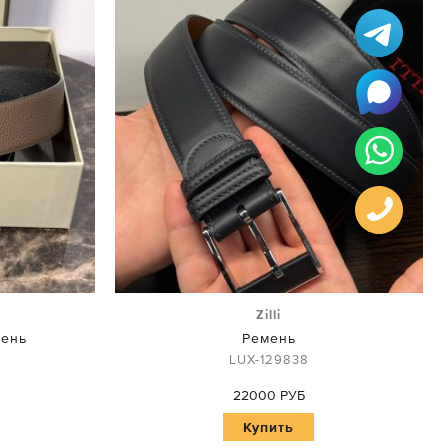
Zilli
мень
Ремень
LUX-129838
22000 РУБ
Купить