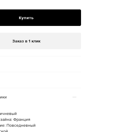
Купить
Заказ в 1 клик
тики
ричневый
изайна: Франция
ие: Повседневный
ской