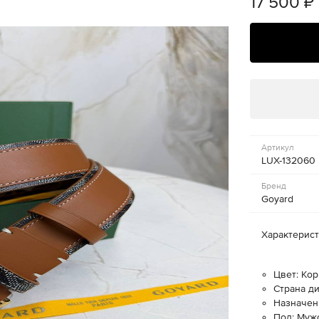
17 500
₽
Артикул
LUX-132060
Бренд
Goyard
Характерис
Цвет: Ко
Страна д
Назначен
Пол: Муж