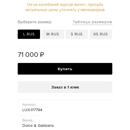
Из-за колебаний курсов валют, просьба
актуальные цены уточнять у менеджеров
Таблица размеров
Выберите размер
L RUS
M RUS
S RUS
XS RUS
71 000
₽
Купить
Заказ в 1 клик
Артикул
LUX-117794
Бренд
Dolce & Gabbana