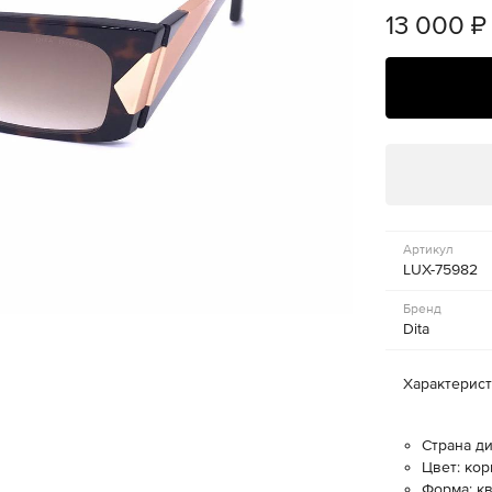
13 000
₽
Артикул
LUX-75982
Бренд
Dita
Характерис
Страна д
Цвет: ко
Форма: к