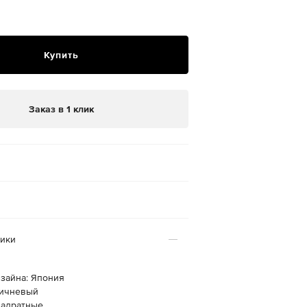
Купить
Заказ в 1 клик
тики
изайна: Япония
ричневый
вадратные