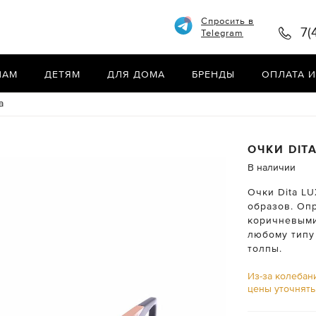
Спросить в
7(
Telegram
НАМ
ДЕТЯМ
ДЛЯ ДОМА
БРЕНДЫ
ОПЛАТА И
a
ОЧКИ
DIT
В наличии
Очки Dita LU
образов. Оп
коричневыми
любому типу
толпы.
Из-за колебан
цены уточнят