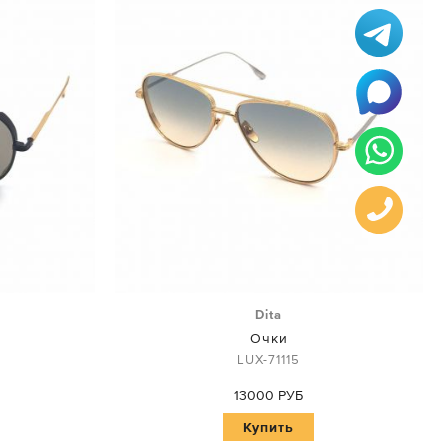
Dita
Очки
LUX-71115
13000 РУБ
Купить