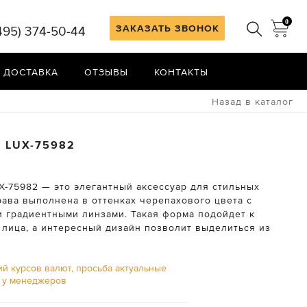
0
ЗАКАЗАТЬ ЗВОНОК
495) 374-50-44
 ДОСТАВКА
ОТЗЫВЫ
КОНТАКТЫ
Назад в каталог
A
LUX-75982
X-75982 — это элегантный аксессуар для стильных
рава выполнена в оттенках черепахового цвета с
 градиентными линзами. Такая форма подойдет к
 лица, а интересный дизайн позволит выделиться из
ий курсов валют, просьба актуальные
ь у менеджеров