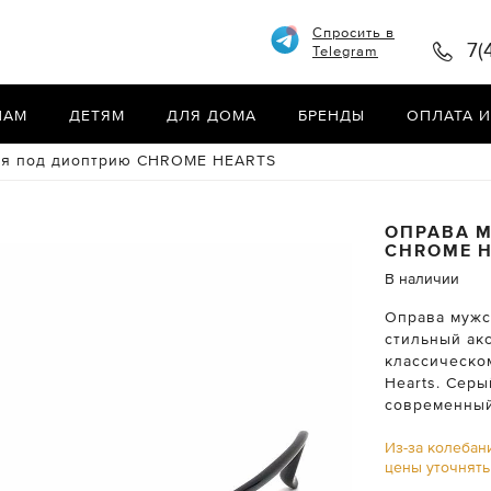
Спросить в
7(
Telegram
НАМ
ДЕТЯМ
ДЛЯ ДОМА
БРЕНДЫ
ОПЛАТА И
ая под диоптрию CHROME HEARTS
ОПРАВА 
CHROME 
В наличии
Оправа мужс
стильный ак
классическо
Hearts. Сер
современный
Из-за колебан
цены уточнят