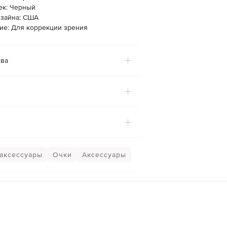
ек: Черный
изайна: США
ие: Для коррекции зрения
ва
аксессуары
Очки
Аксессуары