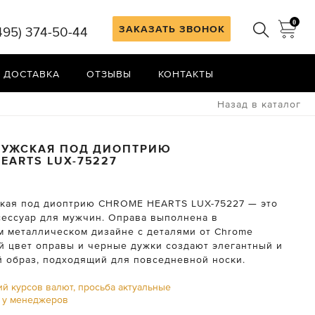
0
ЗАКАЗАТЬ ЗВОНОК
495) 374-50-44
 ДОСТАВКА
ОТЗЫВЫ
КОНТАКТЫ
Назад в каталог
МУЖСКАЯ ПОД ДИОПТРИЮ
HEARTS
LUX-75227
кая под диоптрию CHROME HEARTS LUX-75227 — это
сессуар для мужчин. Оправа выполнена в
м металлическом дизайне с деталями от Chrome
ый цвет оправы и черные дужки создают элегантный и
 образ, подходящий для повседневной носки.
ий курсов валют, просьба актуальные
ь у менеджеров