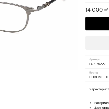
14 000
₽
Артикул
LUX-75227
Бренд
CHROME HE
Характерис
Материал:
Цвет опр