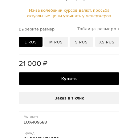
Из-за колебаний курсов валют, просьба
актуальные цены уточнять у менеджеров
Таблица размеров
Выберите размер
L RUS
M RUS
S RUS
XS RUS
21 000
₽
Купить
Заказ в 1 клик
Артикул
LUX-109588
Бренд