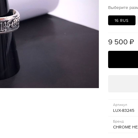
Выберите раз
16 RUS
9 500
₽
Артикул
LUX-83245
Бренд
CHROME HE