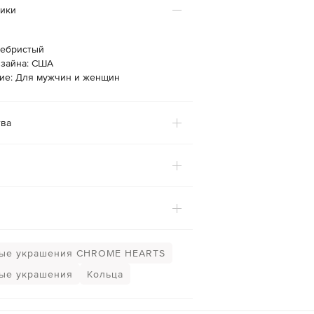
тики
ребристый
изайна: США
ие: Для мужчин и женщин
ва
ые украшения CHROME HEARTS
ые украшения
Кольца