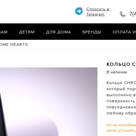
Спросить в
7(
Telegram
НАМ
ДЕТЯМ
ДЛЯ ДОМА
БРЕНДЫ
ОПЛАТА И
OME HEARTS
КОЛЬЦО
C
В наличии
Кольцо CHRO
который под
выполнено в
поверхность
повседневно
любому обра
Из-за колебан
цены уточнят