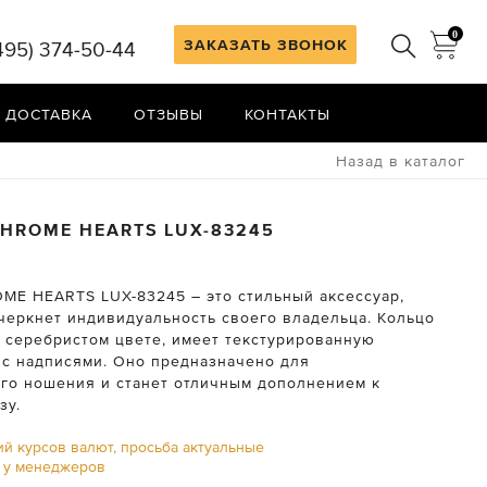
0
ЗАКАЗАТЬ ЗВОНОК
495) 374-50-44
 ДОСТАВКА
ОТЗЫВЫ
КОНТАКТЫ
Назад в каталог
HROME HEARTS
LUX-83245
ME HEARTS LUX-83245 – это стильный аксессуар,
черкнет индивидуальность своего владельца. Кольцо
 серебристом цвете, имеет текстурированную
 с надписями. Оно предназначено для
го ношения и станет отличным дополнением к
зу.
ий курсов валют, просьба актуальные
ь у менеджеров