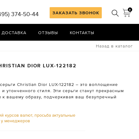
0
ЗАКАЗАТЬ ЗВОНОК
495) 374-50-44
 ДОСТАВКА
ОТЗЫВЫ
КОНТАКТЫ
Назад в каталог
HRISTIAN DIOR
LUX-122182
ерьги Christian Dior LUX-122182 – это воплощение
 и утонченного стиля. Эти серьги станут прекрасным
 к вашему образу, подчеркивая ваш безупречный
ий курсов валют, просьба актуальные
ь у менеджеров