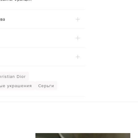
ва
ristian Dior
ые украшения
Серьги