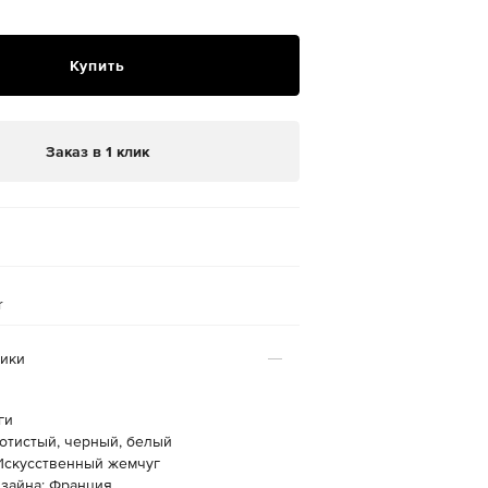
Купить
Заказ в 1 клик
r
тики
ги
лотистый, черный, белый
 Искусственный жемчуг
изайна: Франция