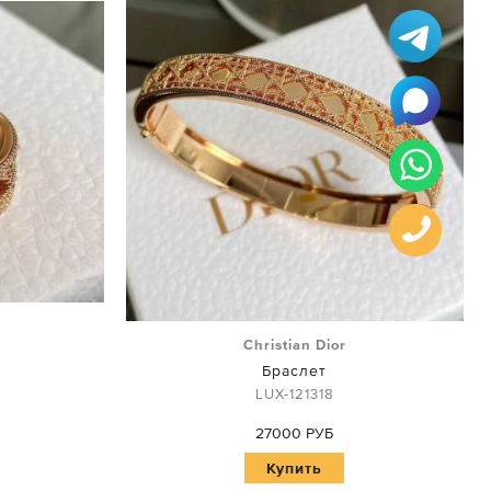
Christian Dior
Браслет
LUX-121318
27000 РУБ
Купить