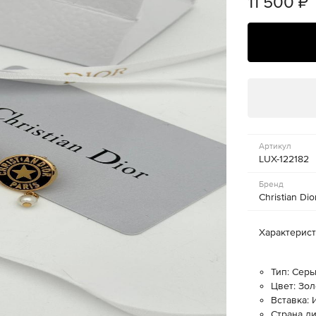
11 500
₽
Артикул
LUX-122182
Бренд
Christian Dio
Характерис
Тип: Серь
Цвет: Зо
Вставка:
Страна д