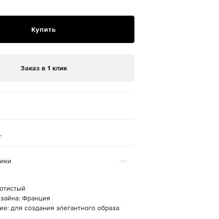
Купить
Заказ в 1 клик
r
тики
лотистый
изайна: Франция
ие: для создания элегантного образа