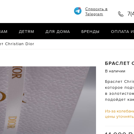
Спросить в
7(
Telegram
НАМ
ДЕТЯМ
ДЛЯ ДОМА
БРЕНДЫ
ОПЛАТА И
т Christian Dior
БРАСЛЕТ
В наличии
Браслет Chri
которое под
в золотистом
подойдет как
Из-за колебан
цены уточнят