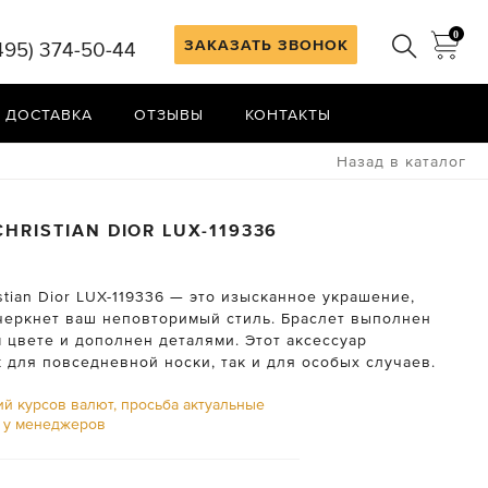
0
ЗАКАЗАТЬ ЗВОНОК
495) 374-50-44
 ДОСТАВКА
ОТЗЫВЫ
КОНТАКТЫ
Назад в каталог
CHRISTIAN DIOR
LUX-119336
stian Dior LUX-119336 — это изысканное украшение,
черкнет ваш неповторимый стиль. Браслет выполнен
 цвете и дополнен деталями. Этот аксессуар
 для повседневной носки, так и для особых случаев.
ий курсов валют, просьба актуальные
ь у менеджеров