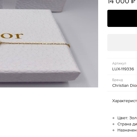
14 000
₽
Артикул
LUX-119336
Бренд
Christian Dio
Характерис
Цвет: Зо
Страна д
Назначен