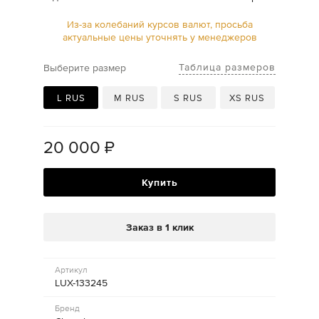
Из-за колебаний курсов валют, просьба
актуальные цены уточнять у менеджеров
Таблица размеров
Выберите размер
L RUS
M RUS
S RUS
XS RUS
20 000
₽
Купить
Заказ в 1 клик
Артикул
LUX-133245
Бренд