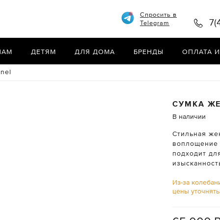
Спросить в
7(
Telegram
НАМ
ДЕТЯМ
ДЛЯ ДОМА
БРЕНДЫ
ОПЛАТА И
nel
СУМКА Ж
В наличии
Стильная же
воплощение 
подходит дл
изысканност
Из-за колебан
цены уточнят