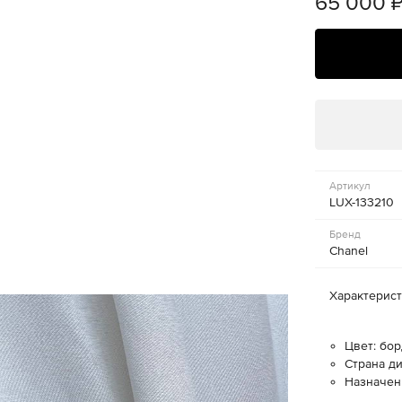
65 000
Артикул
LUX-133210
Бренд
Chanel
Характерис
Цвет: бо
Страна д
Назначен