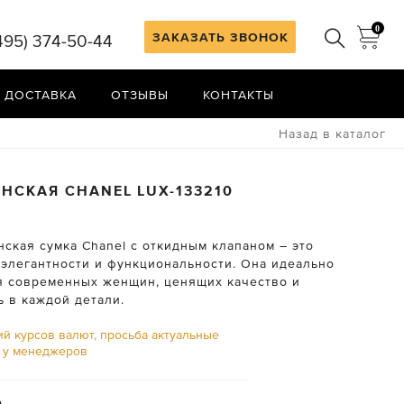
0
ЗАКАЗАТЬ ЗВОНОК
495) 374-50-44
 ДОСТАВКА
ОТЗЫВЫ
КОНТАКТЫ
Назад в каталог
ЕНСКАЯ
CHANEL
LUX-133210
нская сумка Chanel с откидным клапаном – это
элегантности и функциональности. Она идеально
я современных женщин, ценящих качество и
ь в каждой детали.
ий курсов валют, просьба актуальные
ь у менеджеров