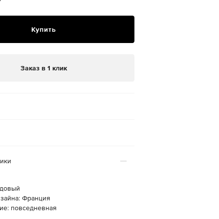
₽
Купить
Заказ в 1 клик
тики
рдовый
изайна: Франция
ие: повседневная