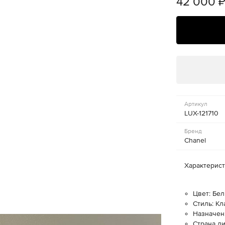
42 000
Артикул
LUX-121710
Бренд
Chanel
Характерис
Цвет: Бе
Стиль: К
Назначен
Страна д