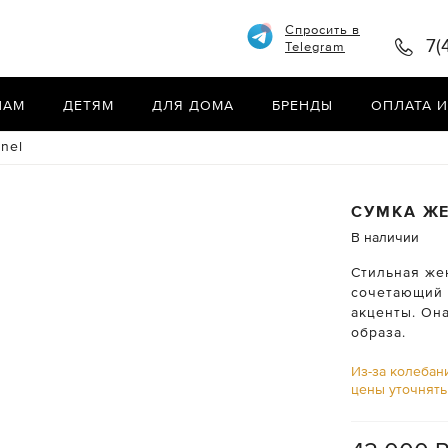
Спросить в
7(
Telegram
НАМ
ДЕТЯМ
ДЛЯ ДОМА
БРЕНДЫ
ОПЛАТА И
nel
СУМКА Ж
В наличии
Стильная жен
сочетающий 
акценты. Он
образа.
Из-за колебан
цены уточнят