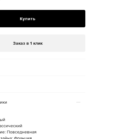
₽
Купить
Заказ в 1 клик
тики
лый
лассический
ие: Повседневная
изайна: Франция