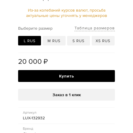
Из-за колебаний курсов валют, просьба
актуальные цены уточнять у менеджеров
Таблица размеров
Выберите размер
L RUS
M RUS
S RUS
XS RUS
20 000
₽
Купить
Заказ в 1 клик
Артикул
LUX-132932
Бренд