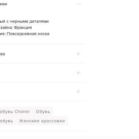
тики
лый с черными деталями
изайна: Франция
ие: Повседневная носка
ва
обувь Chanel
Обувь
обувь
Женские кроссовки