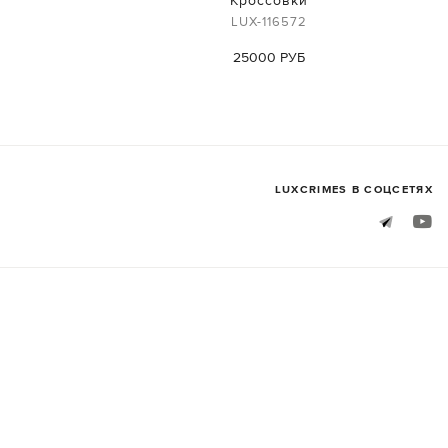
Кроссовки
LUX-116572
25000 РУБ
LUXСRIMES В СОЦСЕТЯХ