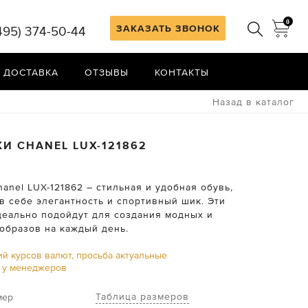
0
ЗАКАЗАТЬ ЗВОНОК
495) 374-50-44
 ДОСТАВКА
ОТЗЫВЫ
КОНТАКТЫ
Назад в каталог
КИ
CHANEL
LUX-121862
anel LUX-121862 – стильная и удобная обувь,
в себе элегантность и спортивный шик. Эти
деально подойдут для создания модных и
образов на каждый день.
ий курсов валют, просьба актуальные
ь у менеджеров
Таблица размеров
мер