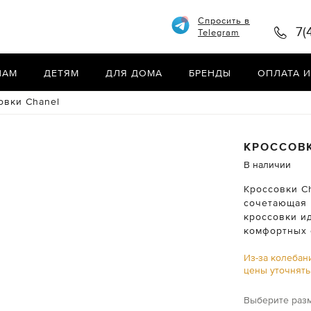
Спросить в
7(
Telegram
НАМ
ДЕТЯМ
ДЛЯ ДОМА
БРЕНДЫ
ОПЛАТА И
овки Chanel
КРОССОВ
В наличии
Кроссовки Ch
сочетающая 
кроссовки и
комфортных 
Из-за колебан
цены уточнят
Выберите раз