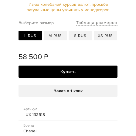
Из-за колебаний курсов валют, просьба
актуальные цены уточнять у менеджеров
Таблица размеров
Выберите размер
L RUS
M RUS
S RUS
XS RUS
58 500
₽
Купить
Заказ в 1 клик
Артикул
LUX-133518
Бренд
Chanel