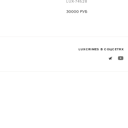
LUX-74528
30000 РУБ
LUXСRIMES В СОЦСЕТЯХ