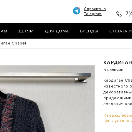
Спросить в
7(
Telegram
НАМ
ДЕТЯМ
ДЛЯ ДОМА
БРЕНДЫ
ОПЛАТА И
иган Chanel
КАРДИГА
В наличии
Кардиган Cha
известного 
декоративны
придающими 
создания ка
Из-за колебан
цены уточнят