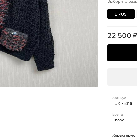
Выберите раз
L RUS
22 500
Артикул
LUX-75316
Бренд
Chanel
Характерис