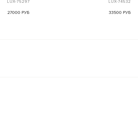
LUX-75297
LUX-74532
27000 РУБ
33500 РУБ