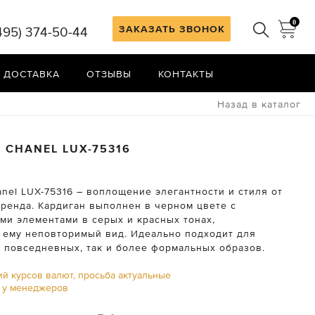
0
ЗАКАЗАТЬ ЗВОНОК
495) 374-50-44
 ДОСТАВКА
ОТЗЫВЫ
КОНТАКТЫ
Назад в каталог
Н
CHANEL
LUX-75316
nel LUX-75316 – воплощение элегантности и стиля от
бренда. Кардиган выполнен в черном цвете с
ми элементами в серых и красных тонах,
ему неповторимый вид. Идеально подходит для
к повседневных, так и более формальных образов.
ий курсов валют, просьба актуальные
ь у менеджеров