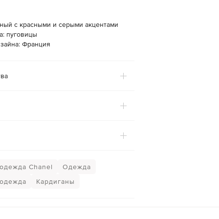
рный с красными и серыми акцентами
а: пуговицы
изайна: Франция
ва
одежда Chanel
Одежда
 одежда
Кардиганы