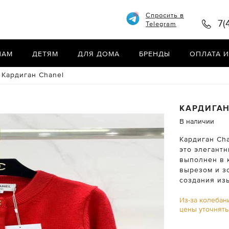
Спросить в
7(
Telegram
НАМ
ДЕТЯМ
ДЛЯ ДОМА
БРЕНДЫ
ОПЛАТА И
Кардиган Chanel
КАРДИГА
В наличии
Кардиган Ch
это элегант
выполнен в к
вырезом и з
создания из
Из-за колебан
цены уточнят