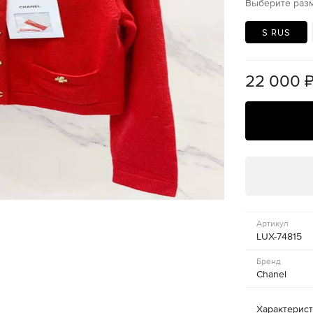
Выберите раз
S RUS
22 000
Артикул
LUX-74815
Бренд
Chanel
Характерис