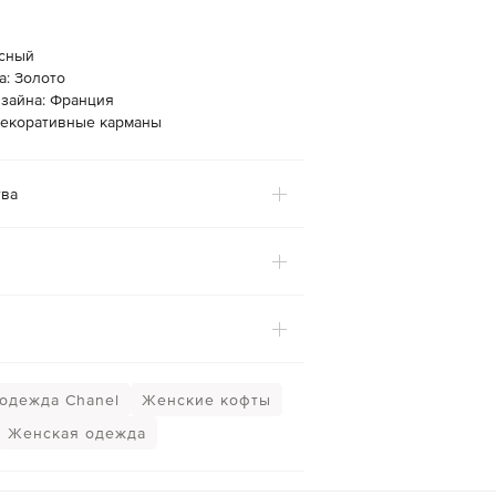
асный
а: Золото
изайна: Франция
Декоративные карманы
ва
одежда Chanel
Женские кофты
Женская одежда