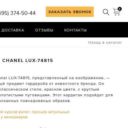
0
ЗАКАЗАТЬ ЗВОНОК
495) 374-50-44
 ДОСТАВКА
ОТЗЫВЫ
КОНТАКТЫ
Назад в каталог
Н
CHANEL
LUX-74815
anel LUX-74815, представленный на изображении, —
ный предмет гардероба от известного бренда. Он
лассическом стиле, красном цвете, с круглым
олотистыми пуговицами. Этот кардиган подойдет для
ысканных повседневных образов.
ий курсов валют, просьба актуальные
ь у менеджеров