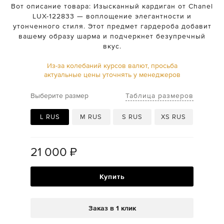
Вот описание товара: Изысканный кардиган от Chanel
LUX-122833 — воплощение элегантности и
утонченного стиля. Этот предмет гардероба добавит
вашему образу шарма и подчеркнет безупречный
вкус.
Из-за колебаний курсов валют, просьба
актуальные цены уточнять у менеджеров
Таблица размеров
Выберите размер
L RUS
M RUS
S RUS
XS RUS
21 000
₽
Купить
Заказ в 1 клик