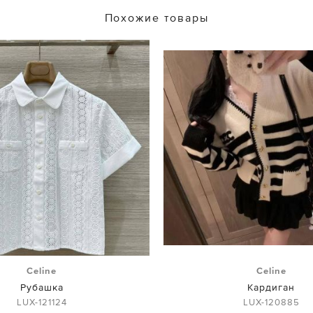
Похожие товары
Celine
Celine
Рубашка
Кардиган
LUX-121124
LUX-120885