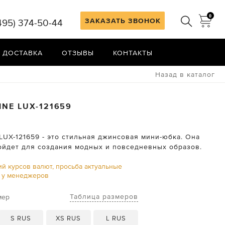
0
ЗАКАЗАТЬ ЗВОНОК
495) 374-50-44
 ДОСТАВКА
ОТЗЫВЫ
КОНТАКТЫ
Назад в каталог
INE
LUX-121659
LUX-121659 - это стильная джинсовая мини-юбка. Она
ойдет для создания модных и повседневных образов.
ий курсов валют, просьба актуальные
ь у менеджеров
Таблица размеров
мер
S RUS
XS RUS
L RUS