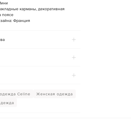
Мини
Накладные карманы, декоративная
а поясе
изайна: Франция
ва
одежда Celine
Женская одежда
дежда