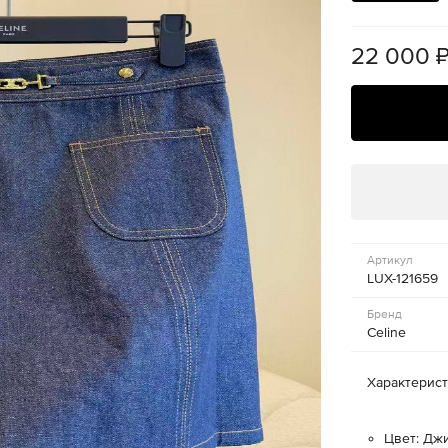
22 000
Артикул
LUX-121659
Бренд
Celine
Характерис
Цвет: Дж