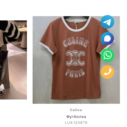
Celine
Футболка
LUX-120879