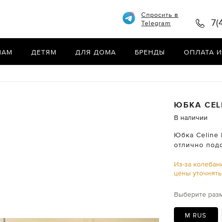
Спросить в
7(
Telegram
НАМ
ДЕТЯМ
ДЛЯ ДОМА
БРЕНДЫ
ОПЛАТА И
ЮБКА
CEL
В наличии
Юбка Celine 
отлично под
Из-за колебан
цены уточнят
Выберите раз
M RUS