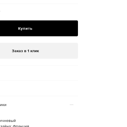
₽
Купить
Заказ в 1 клик
тики
ричневый
изайна: Франция