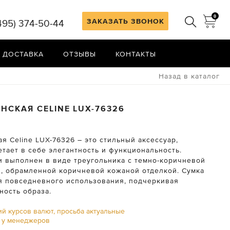
0
ЗАКАЗАТЬ ЗВОНОК
495) 374-50-44
 ДОСТАВКА
ОТЗЫВЫ
КОНТАКТЫ
Назад в каталог
ЕНСКАЯ
CELINE
LUX-76326
я Celine LUX-76326 – это стильный аксессуар,
тает в себе элегантность и функциональность.
и выполнен в виде треугольника с темно-коричневой
, обрамленной коричневой кожаной отделкой. Сумка
я повседневного использования, подчеркивая
ность образа.
ий курсов валют, просьба актуальные
ь у менеджеров