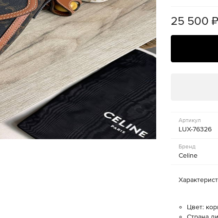
25 500
Артикул
LUX-76326
Бренд
Celine
Характерис
Цвет: ко
Страна д