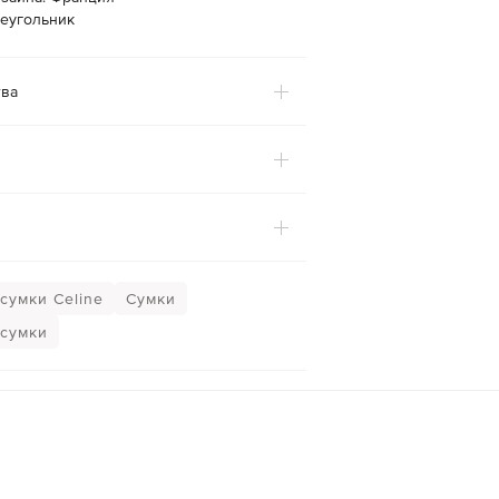
реугольник
ва
сумки Celine
Сумки
сумки