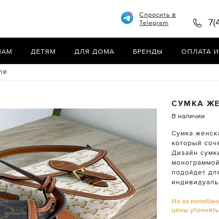
Спросить в
7(
Telegram
НАМ
ДЕТЯМ
ДЛЯ ДОМА
БРЕНДЫ
ОПЛАТА И
ne
СУМКА Ж
В наличии
Сумка женска
который соче
Дизайн сумк
монограммой
подойдет дл
индивидуаль
Из-за колебан
цены уточнят