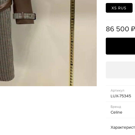
XS RUS
86 500
Артикул
LUX-75345
Бренд
Celine
Характерис