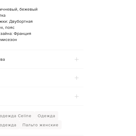
ричневый, бежевый
тка
ежки: Двубортная
х, пояс
изайна: Франция
емисезон
ва
одежда Celine
Одежда
 одежда
Пальто женские