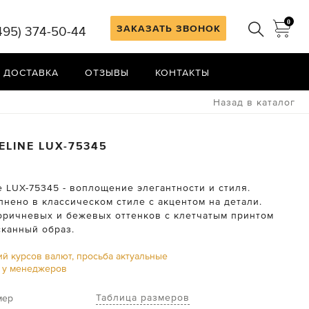
0
ЗАКАЗАТЬ ЗВОНОК
495) 374-50-44
 ДОСТАВКА
ОТЗЫВЫ
КОНТАКТЫ
Назад в каталог
ELINE
LUX-75345
e LUX-75345 - воплощение элегантности и стиля.
лнено в классическом стиле с акцентом на детали.
оричневых и бежевых оттенков с клетчатым принтом
сканный образ.
ий курсов валют, просьба актуальные
ь у менеджеров
Таблица размеров
мер