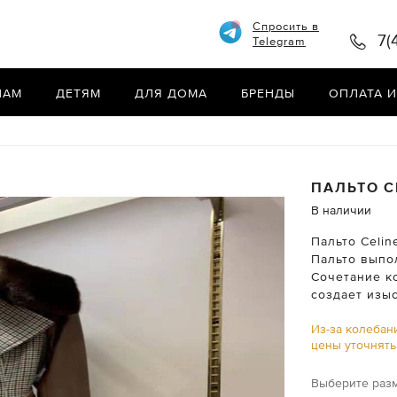
Спросить в
7(
Telegram
НАМ
ДЕТЯМ
ДЛЯ ДОМА
БРЕНДЫ
ОПЛАТА И
ПАЛЬТО
C
В наличии
Пальто Celin
Пальто выпо
Сочетание к
создает изы
Из-за колебан
цены уточнят
Выберите раз