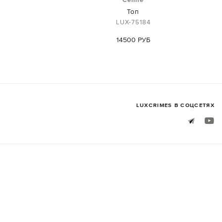
Топ
LUX-75184
14500 РУБ
LUXСRIMES В СОЦСЕТЯХ