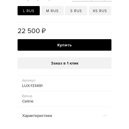
L RUS
M RUS
S RUS
XS RUS
22 500
₽
Купить
Заказ в 1 клик
Артикул
LUX-133491
Бренд
Celine
Характеристики