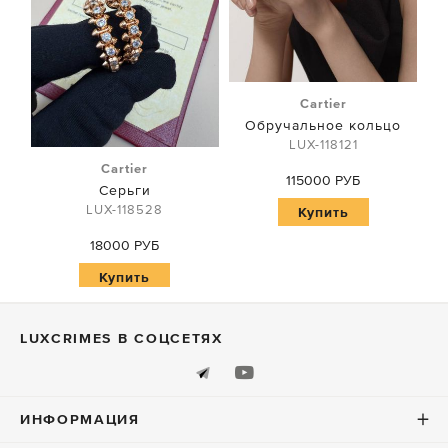
Cartier
Обручальное кольцо
LUX-118121
Cartier
115000 РУБ
Серьги
LUX-118528
Купить
18000 РУБ
Купить
LUXСRIMES В СОЦСЕТЯХ
ИНФОРМАЦИЯ