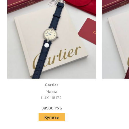
Cartier
Часы
LUX-118172
38500 РУБ
Купить