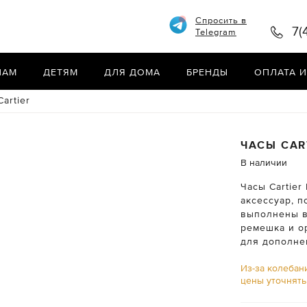
Спросить в
7(
Telegram
НАМ
ДЕТЯМ
ДЛЯ ДОМА
БРЕНДЫ
ОПЛАТА И
artier
ЧАСЫ
CAR
В наличии
Часы Cartier
аксессуар, 
выполнены в
ремешка и о
для дополнен
Из-за колебан
цены уточнят