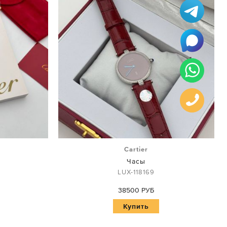
Cartier
Часы
LUX-118169
38500 РУБ
Купить