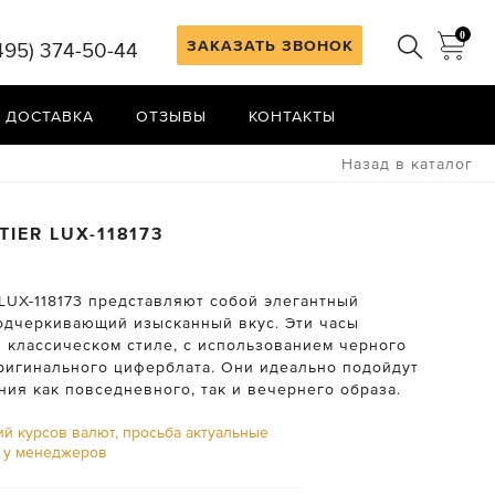
0
ЗАКАЗАТЬ ЗВОНОК
495) 374-50-44
 ДОСТАВКА
ОТЗЫВЫ
КОНТАКТЫ
Назад в каталог
TIER
LUX-118173
 LUX-118173 представляют собой элегантный
подчеркивающий изысканный вкус. Эти часы
 классическом стиле, с использованием черного
ригинального циферблата. Они идеально подойдут
ия как повседневного, так и вечернего образа.
ий курсов валют, просьба актуальные
ь у менеджеров