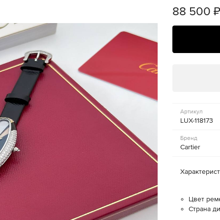
88 500
Артикул
LUX-118173
Бренд
Cartier
Характерис
Цвет рем
Страна ди