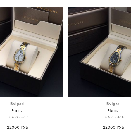
Bvlgari
Bvlgari
Часы
Часы
LUX-82087
LUX-82086
22000 РУБ
22000 РУБ