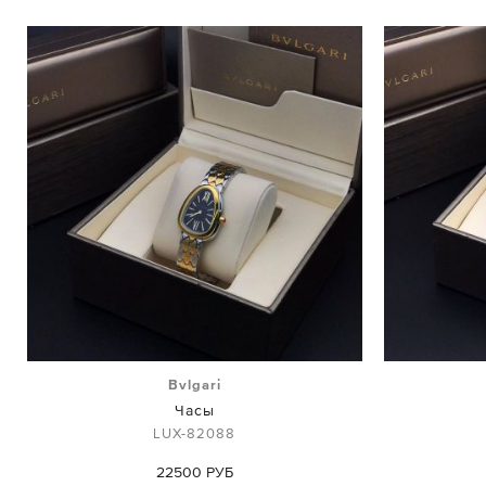
Bvlgari
Часы
LUX-82088
22500 РУБ