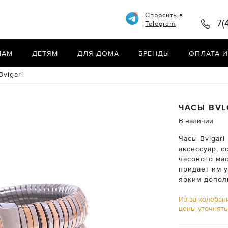
Спросить в
7(
Telegram
НАМ
ДЕТЯМ
ДЛЯ ДОМА
БРЕНДЫ
ОПЛАТА И
Bvlgari
ЧАСЫ
BVL
В наличии
Часы Bvlgar
аксессуар, 
часового мас
придает им у
ярким допол
Из-за колебан
цены уточнят