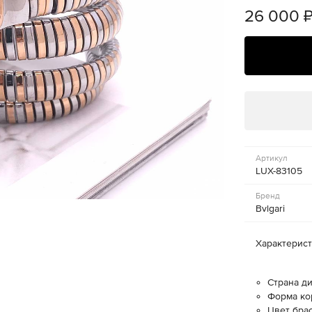
26 000
Артикул
LUX-83105
Бренд
Bvlgari
Характерис
Страна д
Форма ко
Цвет бра