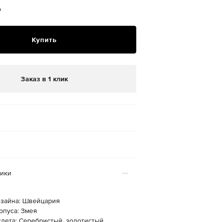
₽
Купить
Заказ в 1 клик
тики
изайна: Швейцария
рпуса: Змея
слета: Серебристый, золотистый