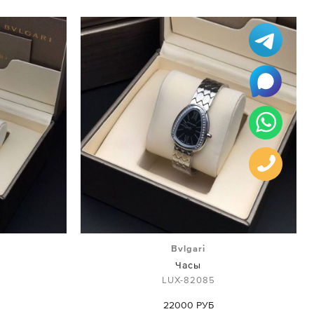
Bvlgari
Часы
LUX-82085
22000 РУБ