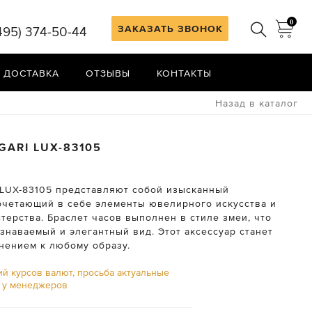
0
ЗАКАЗАТЬ ЗВОНОК
495) 374-50-44
 ДОСТАВКА
ОТЗЫВЫ
КОНТАКТЫ
Назад в каталог
GARI
LUX-83105
i LUX-83105 представляют собой изысканный
сочетающий в себе элементы ювелирного искусства и
терства. Браслет часов выполнен в стиле змеи, что
знаваемый и элегантный вид. Этот аксессуар станет
нением к любому образу.
ий курсов валют, просьба актуальные
ь у менеджеров