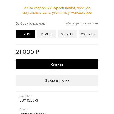
Из-за колебаний курсов валют, просьба
актуальные цены уточнять у менеджеров
Таблица размеров
Выберите размер
L RUS
M RUS
XL RUS
XXL RUS
21 000
₽
Купить
Заказ в 1 клик
Артикул
LUX-132973
Бренд