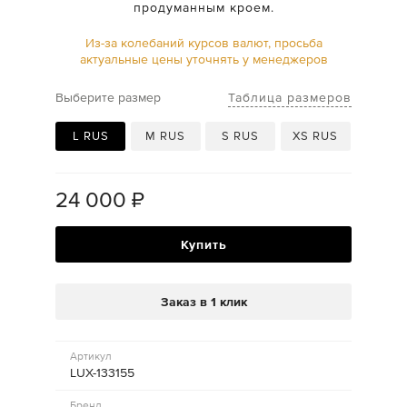
продуманным кроем.
Из-за колебаний курсов валют, просьба
актуальные цены уточнять у менеджеров
Таблица размеров
Выберите размер
L RUS
M RUS
S RUS
XS RUS
24 000
₽
Купить
Заказ в 1 клик
Артикул
LUX-133155
Бренд