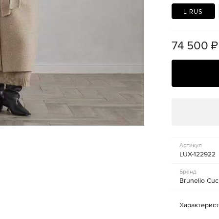
L RUS
74 500
₽
Артикул
LUX-122922
Бренд
Brunello Cuci
Характерис