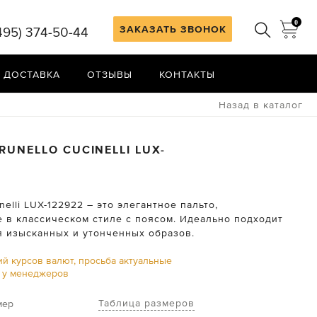
0
ЗАКАЗАТЬ ЗВОНОК
495) 374-50-44
 ДОСТАВКА
ОТЗЫВЫ
КОНТАКТЫ
Назад в каталог
RUNELLO CUCINELLI
LUX-
inelli LUX-122922 – это элегантное пальто,
 в классическом стиле с поясом. Идеально подходит
я изысканных и утонченных образов.
ий курсов валют, просьба актуальные
ь у менеджеров
Таблица размеров
мер