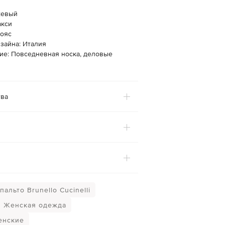
жевый
акси
Пояс
зайна: Италия
ие: Повседневная носка, деловые
ва
альто Brunello Cucinelli
Женская одежда
енские