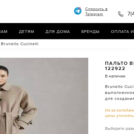
Спросить в
7(
Telegram
НАМ
ДЕТЯМ
ДЛЯ ДОМА
БРЕНДЫ
ОПЛАТА И
Brunello Cucinelli
ПАЛЬТО
B
122922
В наличии
Brunello Cuc
выполненное
для создани
Из-за колебан
цены уточнят
Выберите раз