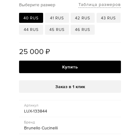
Таблица размеров
Выберите размер
40 RUS
41 RUS
42 RUS
43 RUS
44 RUS
45 RUS
46 RUS
25 000
₽
Купить
Заказ в 1 клик
Артикул
LUX-133844
Бренд
Brunello Cucinelli