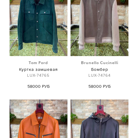
Tom Ford
Brunello Cucinelli
Куртка замшевая
Бомбер
LUX-74765
LUX-74764
58000 РУБ
58000 РУБ