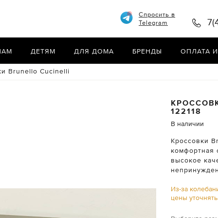
Спросить в
7(
Telegram
НАМ
ДЕТЯМ
ДЛЯ ДОМА
БРЕНДЫ
ОПЛАТА И
и Brunello Cucinelli
КРОССОВ
122118
В наличии
Кроссовки Br
комфортная 
высокое кач
непринужден
Из-за колебан
цены уточнят