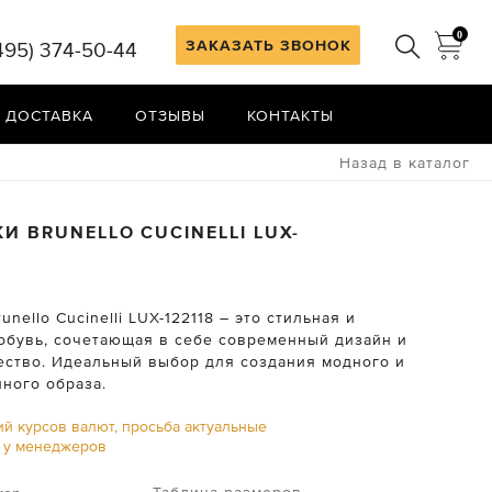
0
ЗАКАЗАТЬ ЗВОНОК
495) 374-50-44
 ДОСТАВКА
ОТЗЫВЫ
КОНТАКТЫ
Назад в каталог
КИ
BRUNELLO CUCINELLI
LUX-
unello Cucinelli LUX-122118 – это стильная и
обувь, сочетающая в себе современный дизайн и
ество. Идеальный выбор для создания модного и
ного образа.
ий курсов валют, просьба актуальные
ь у менеджеров