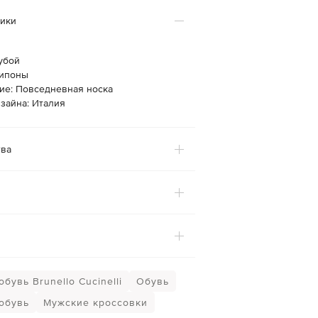
тики
убой
липоны
ие: Повседневная носка
зайна: Италия
ва
бувь Brunello Cucinelli
Обувь
обувь
Мужские кроссовки