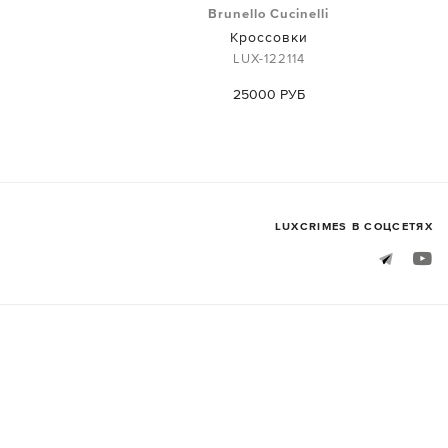
i
Brunello Cucinelli
Кроссовки
LUX-122114
25000 РУБ
LUXСRIMES В СОЦСЕТЯХ