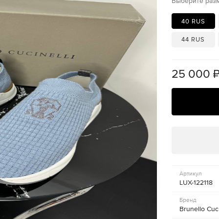
Выберите раз
40 RUS
44 RUS
25 000
Артикул
LUX-122118
Бренд
Brunello Cuci