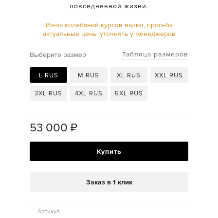
повседневной жизни.
Из-за колебаний курсов валют, просьба
актуальные цены уточнять у менеджеров
Таблица размеров
Выберите размер
L RUS
M RUS
XL RUS
XXL RUS
3XL RUS
4XL RUS
5XL RUS
53 000
₽
Купить
Заказ в 1 клик
Артикул