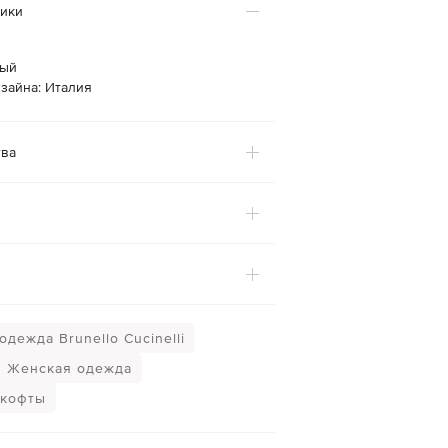
тики
лый
зайна: Италия
ва
дежда Brunello Cucinelli
Женская одежда
 кофты