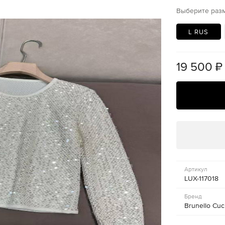
Выберите раз
L RUS
19 500
₽
Артикул
LUX-117018
Бренд
Brunello Cuci