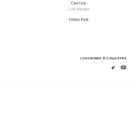
Свитер
LUX-116682
17500 РУБ
LUXСRIMES В СОЦСЕТЯХ