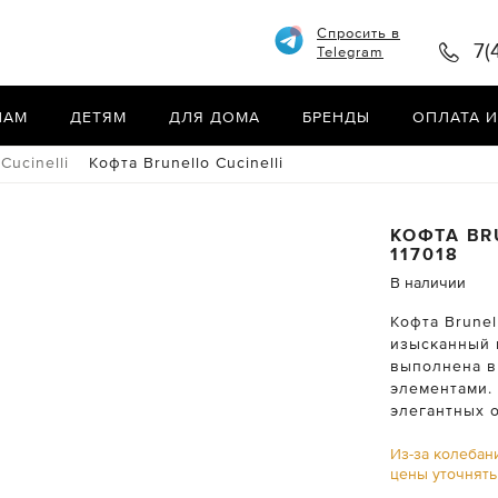
Спросить в
7(
Telegram
НАМ
ДЕТЯМ
ДЛЯ ДОМА
БРЕНДЫ
ОПЛАТА И
Cucinelli
Кофта Brunello Cucinelli
КОФТА
BR
117018
В наличии
Кофта Brunel
изысканный 
выполнена в
элементами.
элегантных 
Из-за колебан
цены уточнят