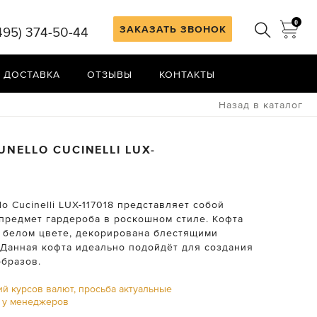
0
ЗАКАЗАТЬ ЗВОНОК
495) 374-50-44
 ДОСТАВКА
ОТЗЫВЫ
КОНТАКТЫ
Назад в каталог
UNELLO CUCINELLI
LUX-
lo Cucinelli LUX-117018 представляет собой
предмет гардероба в роскошном стиле. Кофта
 белом цвете, декорирована блестящими
 Данная кофта идеально подойдёт для создания
образов.
ий курсов валют, просьба актуальные
ь у менеджеров