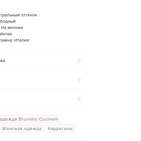
йтральный оттенок
ободный
: На молнии
айетки
зайна: Италия
ва
дежда Brunello Cucinelli
Женская одежда
Кардиганы