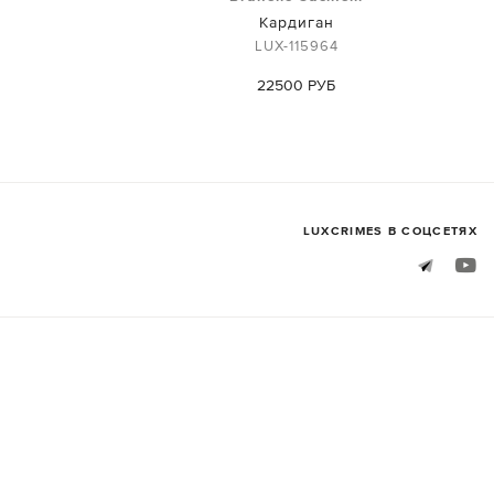
Кардиган
LUX-115964
22500 РУБ
LUXСRIMES В СОЦСЕТЯХ