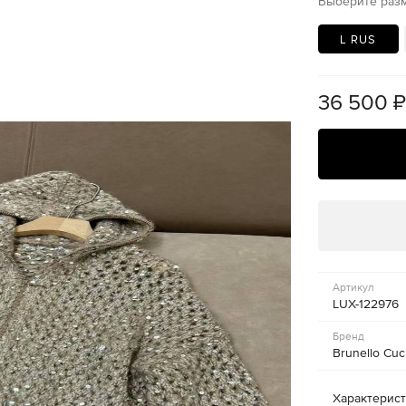
Выберите раз
L RUS
36 500
Артикул
LUX-122976
Бренд
Brunello Cuci
Характерис