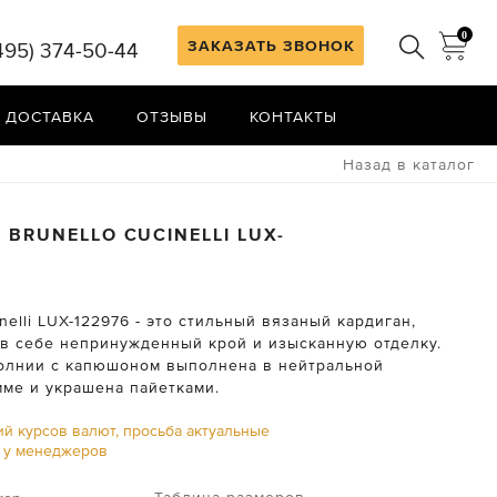
0
ЗАКАЗАТЬ ЗВОНОК
495) 374-50-44
 ДОСТАВКА
ОТЗЫВЫ
КОНТАКТЫ
Назад в каталог
Н
BRUNELLO CUCINELLI
LUX-
inelli LUX-122976 - это стильный вязаный кардиган,
в себе непринужденный крой и изысканную отделку.
олнии с капюшоном выполнена в нейтральной
мме и украшена пайетками.
ий курсов валют, просьба актуальные
ь у менеджеров