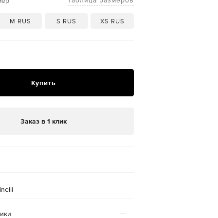
Таблица размеров
мер
M RUS
S RUS
XS RUS
₽
Купить
Заказ в 1 клик
nelli
тики