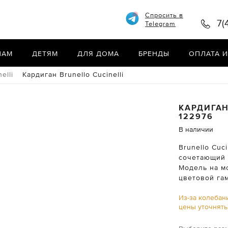
Спросить в
7(
Telegram
НАМ
ДЕТЯМ
ДЛЯ ДОМА
БРЕНДЫ
ОПЛАТА И
elli
Кардиган Brunello Cucinelli
КАРДИГА
122976
В наличии
Brunello Cuc
сочетающий 
Модель на м
цветовой га
Из-за колебан
цены уточнят