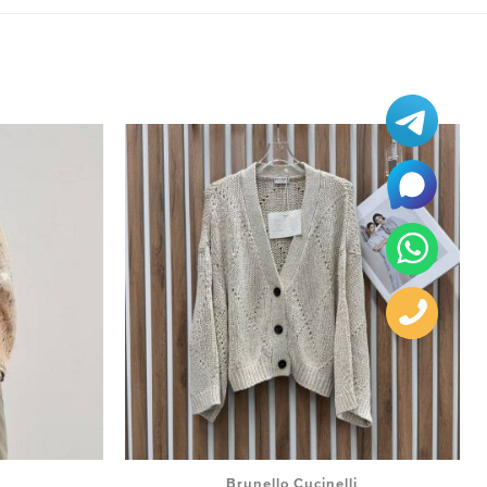
i
Brunello Cucinelli