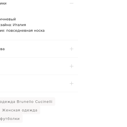
тики
ричневый
зайна: Италия
ие: повседневная носка
ва
дежда Brunello Cucinelli
Женская одежда
футболки