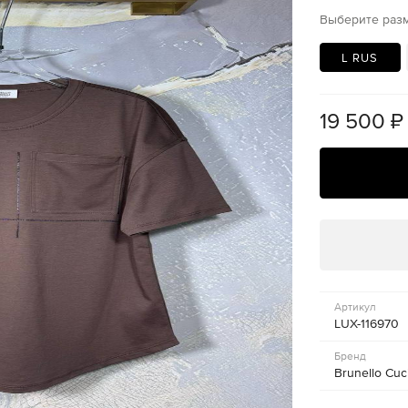
Выберите раз
L RUS
19 500
₽
Артикул
LUX-116970
Бренд
Brunello Cuci