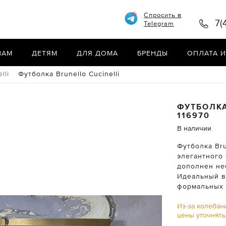
Спросить в
7(
Telegram
НАМ
ДЕТЯМ
ДЛЯ ДОМА
БРЕНДЫ
ОПЛАТА И
lli
Футболка Brunello Cucinelli
ФУТБОЛК
116970
В наличии
Футболка Bru
элегантного
дополнен не
Идеальный в
формальных 
Из-за колебан
цены уточнят