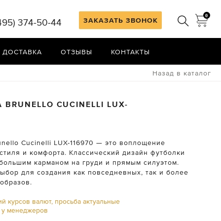
0
ЗАКАЗАТЬ ЗВОНОК
495) 374-50-44
 ДОСТАВКА
ОТЗЫВЫ
КОНТАКТЫ
Назад в каталог
А
BRUNELLO CUCINELLI
LUX-
nello Cucinelli LUX-116970 — это воплощение
 стиля и комфорта. Классический дизайн футболки
большим карманом на груди и прямым силуэтом.
ыбор для создания как повседневных, так и более
образов.
ий курсов валют, просьба актуальные
ь у менеджеров